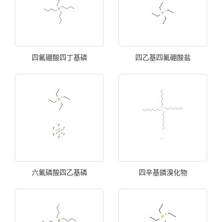
四氟硼酸四丁基磷
四乙基四氟硼酸盐
六氟磷酸四乙基磷
四辛基鏻溴化物