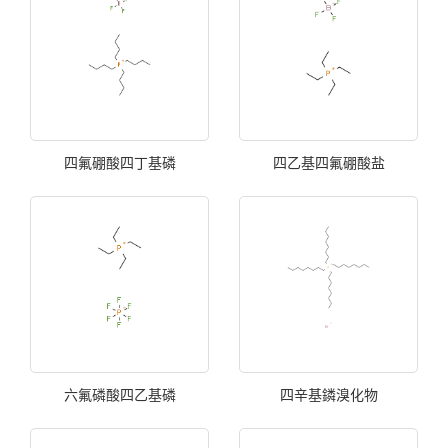
四氟硼酸四丁基磷
四乙基四氟硼酸盐
六氟磷酸四乙基磷
四辛基鏻溴化物