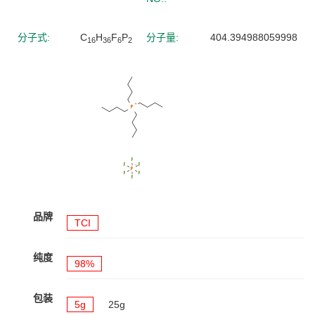
分子式:
C
H
F
P
分子量:
404.394988059998
16
36
6
2
品牌
TCI
纯度
98%
包装
5g
25g