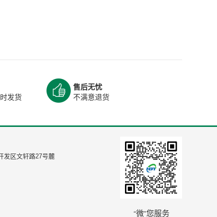
售后无忧
当时发货
不满意退货
开发区文轩路27号麓
微
您服务
“
”