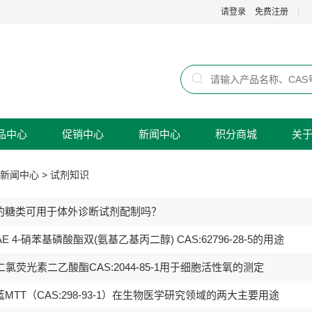
请登录
免费注册
品中心
促销中心
新闻中心
积分商城
关
新闻中心
>
试剂知识
的糖类可用于体外诊断试剂配制吗？
AE 4-硝苯基磷酸酯双(氨基乙基丙二醇) CAS:62796-28-5的用途
7′-二氯荧光素二乙酸酯CAS:2044-85-1用于细胞活性氧的测定
MTT（CAS:298-93-1）在生物医学研究领域的两大主要用途