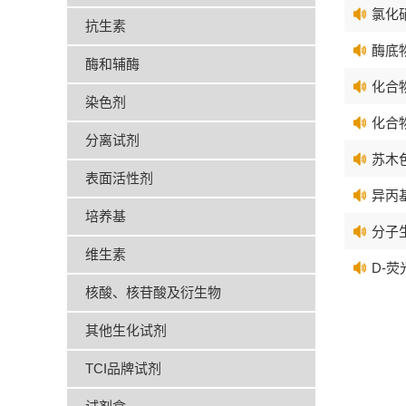
氯化硝
抗生素
酶底物
酶和辅酶
化合物
染色剂
化合物
分离试剂
苏木色
表面活性剂
异丙
培养基
分子生
维生素
D-荧
核酸、核苷酸及衍生物
其他生化试剂
TCI品牌试剂