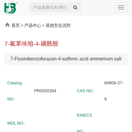
Toggl
navig
首页
>
产品中心
>
其他生化试剂
7-氟苯呋咱-4-磺酰胺
7-Fluorobenzofurazan-4-sulfonic acid ammonium salt
Catalog
84806-27-
PR0020384
CAS NO.:
NO.:
9
EINECS
MDL NO.:
NO.: