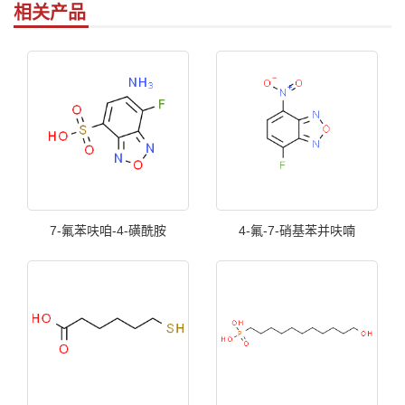
相关产品
7-氟苯呋咱-4-磺酰胺
4-氟-7-硝基苯并呋喃