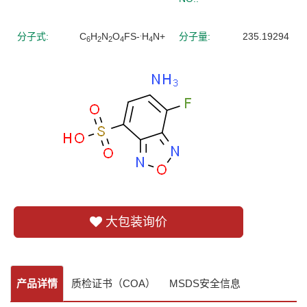
.
分子式:
C
H
N
O
FS-
H
N+
分子量:
235.19294
6
2
2
4
4
大包装询价
产品详情
质检证书（COA）
MSDS安全信息