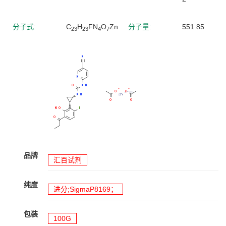
分子式:
C
H
FN
O
Zn
分子量:
551.85
23
23
4
7
品牌
汇百试剂
纯度
进分;SigmaP8169；
包装
100G