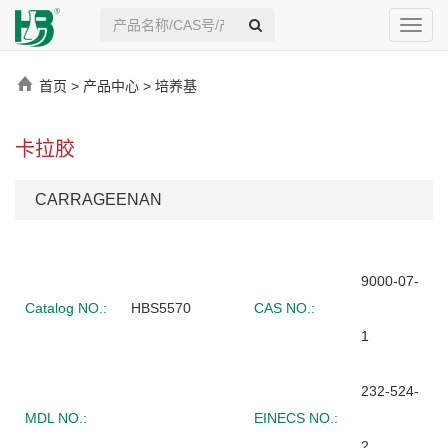
Toggl
navig
首页
>
产品中心
>
培养基
卡拉胶
CARRAGEENAN
9000-07-
Catalog NO.:
HBS5570
CAS NO.:
1
232-524-
MDL NO.:
EINECS NO.:
2