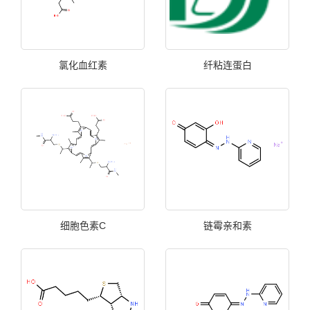
氯化血红素
纤粘连蛋白
细胞色素C
链霉亲和素