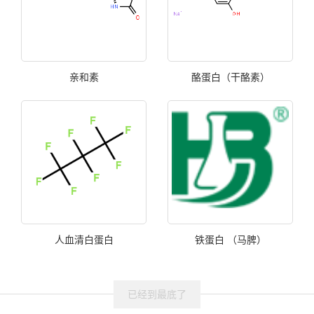
亲和素
酪蛋白（干酪素）
人血清白蛋白
铁蛋白 （马脾）
已经到最底了