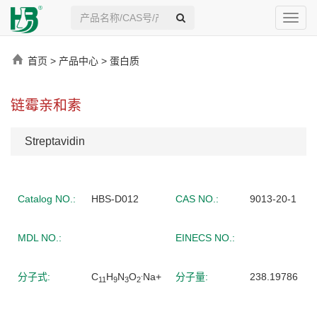
Toggl
navig
首页
>
产品中心
>
蛋白质
链霉亲和素
Streptavidin
Catalog NO.:
HBS-D012
CAS NO.:
9013-20-1
MDL NO.:
EINECS NO.:
.
分子式:
C
H
N
O
Na+
分子量:
238.19786
11
9
3
2