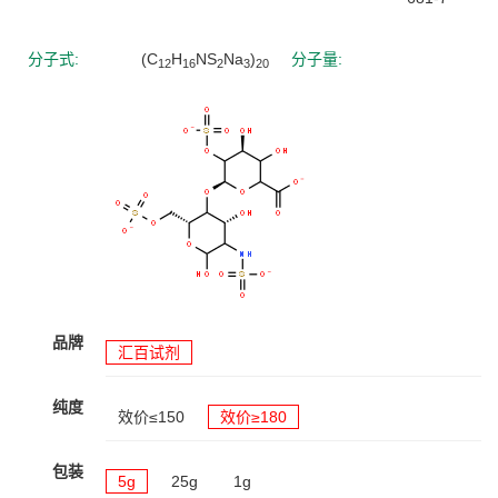
分子式:
(C
H
NS
Na
)
分子量:
12
16
2
3
20
品牌
汇百试剂
纯度
效价≤150
效价≥180
包装
5g
25g
1g