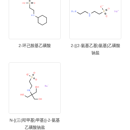
2-环己胺基乙磺酸
2-[(2-氨基乙基)氨基]乙磺酸
钠盐
N-[(三(羟甲基)甲基)]-2-氨基
乙磺酸钠盐